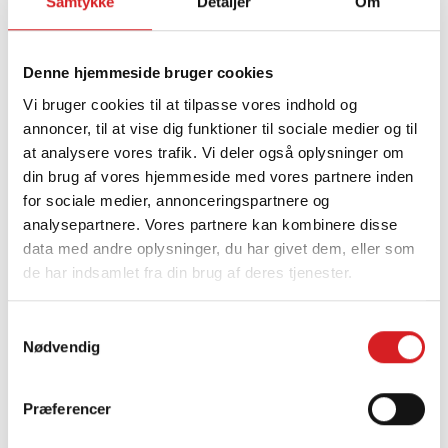
første gang, så du slipper for fejl, ekstraregninger
Samtykke
Detaljer
Om
og unødigt bøvl.
Denne hjemmeside bruger cookies
Vi bruger cookies til at tilpasse vores indhold og
annoncer, til at vise dig funktioner til sociale medier og til
at analysere vores trafik. Vi deler også oplysninger om
din brug af vores hjemmeside med vores partnere inden
for sociale medier, annonceringspartnere og
analysepartnere. Vores partnere kan kombinere disse
data med andre oplysninger, du har givet dem, eller som
de har indsamlet fra din brug af deres tjenester.
SIKKER PROJEKTSTYRING
Samtykkevalg
… hvor du får faste aftaler, tydelig planlægning
Nødvendig
og en proces, der bliver fulgt til punkt og prikke.
Præferencer