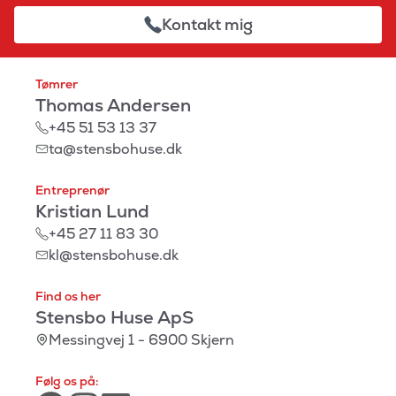
Kontakt mig
Tømrer
Thomas Andersen
+45 51 53 13 37
ta@stensbohuse.dk
Entreprenør
Kristian Lund
+45 27 11 83 30
kl@stensbohuse.dk
Find os her
Stensbo Huse ApS
Messingvej 1 - 6900 Skjern
Følg os på: