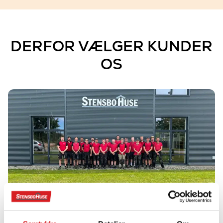
DERFOR VÆLGER KUNDER
OS
ERFARNE FAGFOLK
… der sikrer, at dit byggeri bliver udført rigtigt