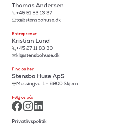
Thomas Andersen
+45 51 53 13 37
ta@stensbohuse.dk
Entreprenør
Kristian Lund
+45 27 11 83 30
kl@stensbohuse.dk
Find os her
Stensbo Huse ApS
Messingvej 1 - 6900 Skjern
Følg os på:
Privatlivspolitik